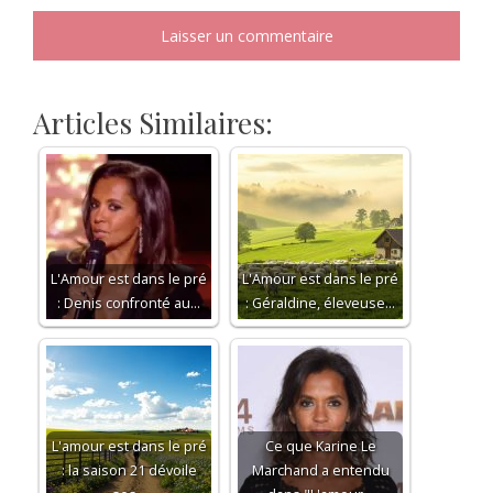
Articles Similaires:
L'Amour est dans le pré
L'Amour est dans le pré
: Denis confronté au…
: Géraldine, éleveuse…
L'amour est dans le pré
Ce que Karine Le
: la saison 21 dévoile
Marchand a entendu