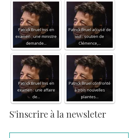
Patrick Bruel mis en
Patrick Bruel accusé de
examen : une ministre
viol : soutien de
demande…
Clémence,…
Patrick Bruel mis en
Patrick Bruel confronté
examen : une affaire
à trois nouvelles
de…
plaintes…
S'inscrire à la newsleter