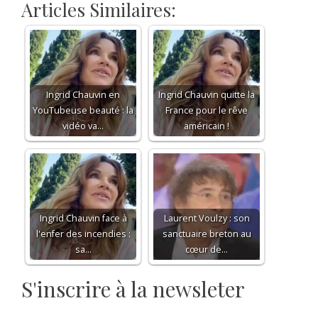
Articles Similaires:
Ingrid Chauvin en
Ingrid Chauvin quitte la
YouTubeuse beauté : la
France pour le rêve
vidéo va…
américain !
Ingrid Chauvin face à
Laurent Voulzy : son
l'enfer des incendies :
sanctuaire breton au
sa…
cœur de…
S'inscrire à la newsleter