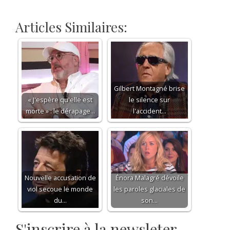
Articles Similaires:
Gilbert Montagné brise
« J'espère qu'elle est
le silence sur
morte » : le dérapage…
l'accident…
Nouvelle accusation de
Énora Malagré dévoile
viol secoue le monde
les paroles glaciales de
du…
son…
S'inscrire à la newsleter