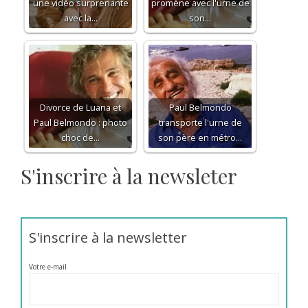
une vidéo surprenante
promène avec l'urne de
avec la…
son…
Divorce de Luana et
Paul Belmondo
Paul Belmondo : photo
transporte l'urne de
choc de…
son père en métro…
S'inscrire à la newsleter
S'inscrire à la newsletter
Votre e-mail