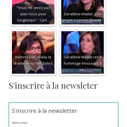
"Vous ne serez pas
avec nous pour
Géraldine Maillet : son
longtemps" : Cyril…
projet surprise dévoilé !
Rachida Dati révèle le
Géraldine Maillet rend
drame de sa fille Zohra,
hommage émouvant à
…
sa…
S'inscrire à la newsleter
S'inscrire à la newsletter
Votre e-mail