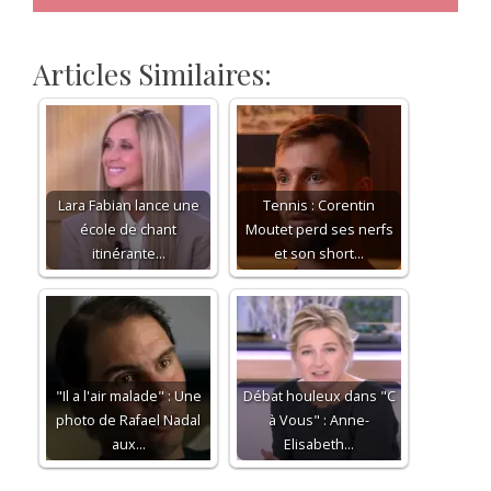
Articles Similaires:
Lara Fabian lance une
Tennis : Corentin
école de chant
Moutet perd ses nerfs
itinérante…
et son short…
"Il a l'air malade" : Une
Débat houleux dans "C
photo de Rafael Nadal
à Vous" : Anne-
aux…
Elisabeth…