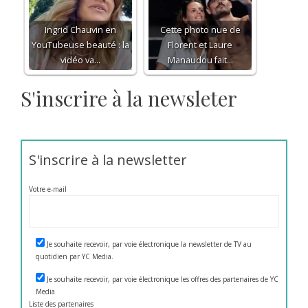
Ingrid Chauvin en
Cette photo nue de
YouTubeuse beauté : la
Florent et Laure
vidéo va…
Manaudou fait…
S'inscrire à la newsleter
S'inscrire à la newsletter
Votre e-mail
Je souhaite recevoir, par voie électronique la newsletter de TV au
quotidien par YC Media.
Je souhaite recevoir, par voie électronique les offres des partenaires de YC
Media
Liste des
partenaires