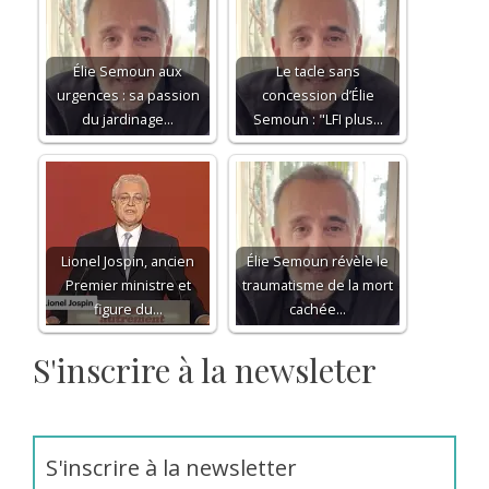
Élie Semoun aux
Le tacle sans
urgences : sa passion
concession d’Élie
du jardinage…
Semoun : "LFI plus…
Lionel Jospin, ancien
Élie Semoun révèle le
Premier ministre et
traumatisme de la mort
figure du…
cachée…
S'inscrire à la newsleter
S'inscrire à la newsletter