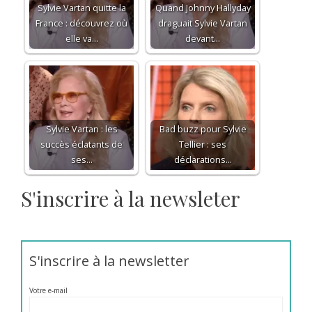
Sylvie Vartan quitte la
Quand Johnny Hallyday
France : découvrez où
draguait Sylvie Vartan
elle va...
devant…
Sylvie Vartan : les
Bad buzz pour Sylvie
succès éclatants de
Tellier : ses
ses…
déclarations…
S'inscrire à la newsleter
S'inscrire à la newsletter
Votre e-mail