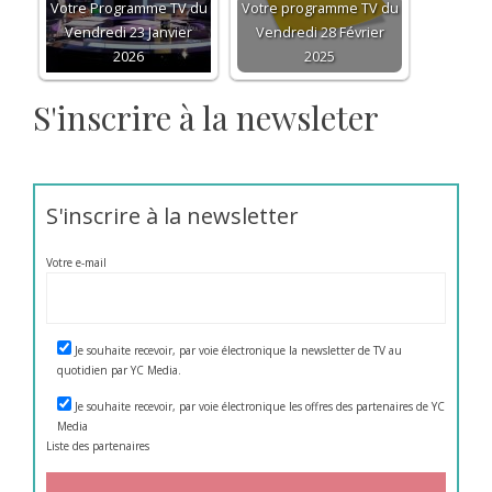
Votre Programme TV du
Votre programme TV du
Vendredi 23 Janvier
Vendredi 28 Février
2026
2025
S'inscrire à la newsleter
S'inscrire à la newsletter
Votre e-mail
Je souhaite recevoir, par voie électronique la newsletter de TV au
quotidien par YC Media.
Je souhaite recevoir, par voie électronique les offres des partenaires de YC
Media
Liste des
partenaires