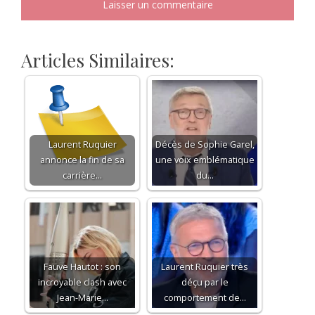
Articles Similaires:
Laurent Ruquier
Décès de Sophie Garel,
annonce la fin de sa
une voix emblématique
carrière…
du…
Fauve Hautot : son
Laurent Ruquier très
incroyable clash avec
déçu par le
Jean-Marie…
comportement de…