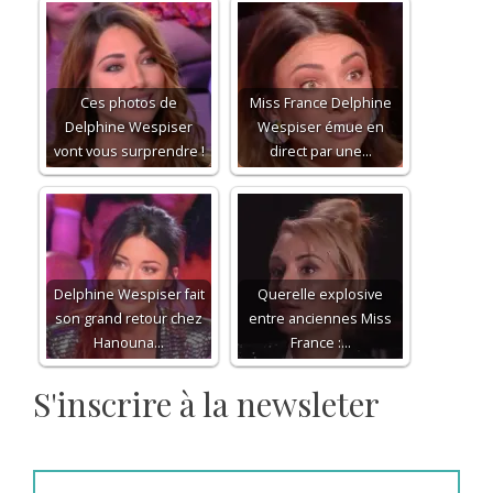
Ces photos de
Miss France Delphine
Delphine Wespiser
Wespiser émue en
vont vous surprendre !
direct par une…
Delphine Wespiser fait
Querelle explosive
son grand retour chez
entre anciennes Miss
Hanouna…
France :…
S'inscrire à la newsleter