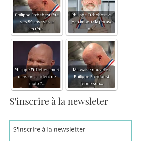
Philippe Etchebest fête
Philippe Etchebest vs
ses 59 ans : sa vie
Jean Imbert : la phrase
secrète…
de…
Philippe Etchebest mort
Mauvaise nouvelle :
dans un accident de
Philippe Etchebest
moto ?…
ferme son…
S'inscrire à la newsleter
S'inscrire à la newsletter