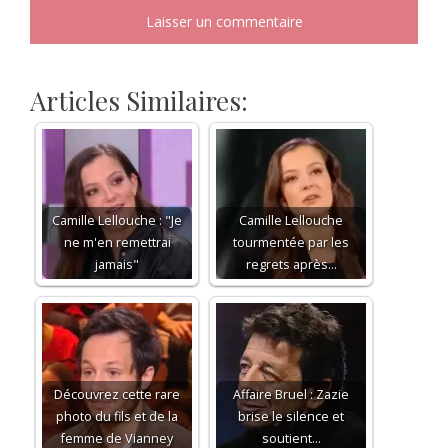
Articles Similaires:
Camille Lellouche : "Je
Camille Lellouche
ne m'en remettrai
tourmentée par les
jamais"
regrets après…
Découvrez cette rare
Affaire Bruel : Zazie
photo du fils et de la
brise le silence et
femme de Vianney
soutient…