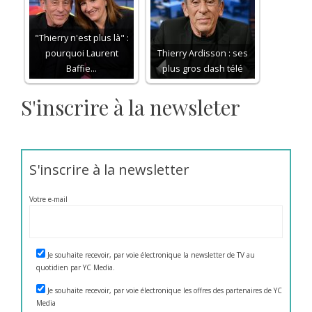
"Thierry n'est plus là" :
pourquoi Laurent
Thierry Ardisson : ses
Baffie…
plus gros clash télé
S'inscrire à la newsleter
S'inscrire à la newsletter
Votre e-mail
Je souhaite recevoir, par voie électronique la newsletter de TV au
quotidien par YC Media.
Je souhaite recevoir, par voie électronique les offres des partenaires de YC
Media