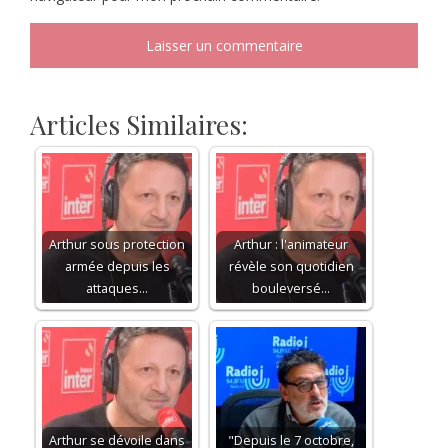
Articles Similaires:
Arthur sous protection
Arthur : l'animateur
armée depuis les
révèle son quotidien
attaques…
bouleversé…
Arthur se dévoile dans
"Depuis le 7 octobre,