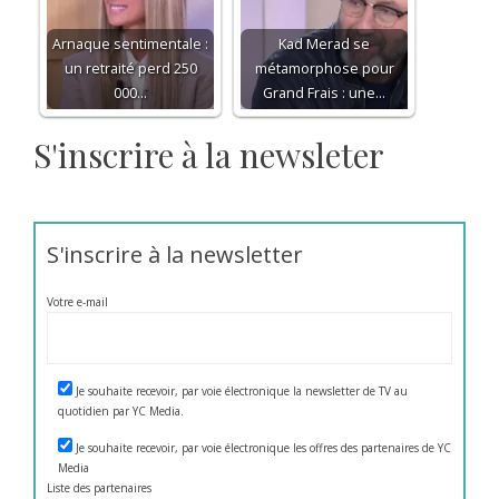
Arnaque sentimentale :
Kad Merad se
un retraité perd 250
métamorphose pour
000…
Grand Frais : une…
S'inscrire à la newsleter
S'inscrire à la newsletter
Votre e-mail
Je souhaite recevoir, par voie électronique la newsletter de TV au
quotidien par YC Media.
Je souhaite recevoir, par voie électronique les offres des partenaires de YC
Media
Liste des
partenaires