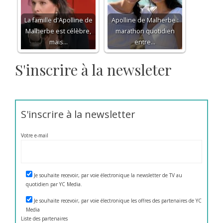
La famille d'Apolline de
Apolline de Malherbe :
Malherbe est célèbre,
marathon quotidien
mais…
entre…
S'inscrire à la newsleter
S'inscrire à la newsletter
Votre e-mail
Je souhaite recevoir, par voie électronique la newsletter de TV au
quotidien par YC Media.
Je souhaite recevoir, par voie électronique les offres des partenaires de YC
Media
Liste des
partenaires