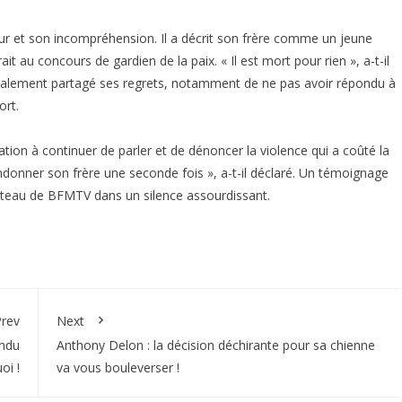
eur et son incompréhension. Il a décrit son frère comme un jeune
t au concours de gardien de la paix. « Il est mort pour rien », a-t-il
 également partagé ses regrets, notamment de ne pas avoir répondu à
ort.
tion à continuer de parler et de dénoncer la violence qui a coûté la
bandonner son frère une seconde fois », a-t-il déclaré. Un témoignage
lateau de BFMTV dans un silence assourdissant.
rev
Next
endu
Anthony Delon : la décision déchirante pour sa chienne
oi !
va vous bouleverser !