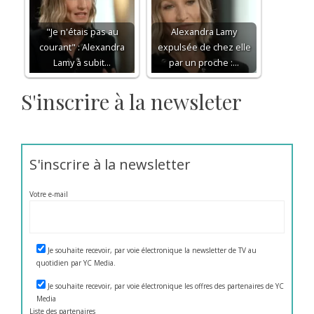
"Je n'étais pas au
Alexandra Lamy
courant" : Alexandra
expulsée de chez elle
Lamy à subit…
par un proche :…
S'inscrire à la newsleter
S'inscrire à la newsletter
Votre e-mail
Je souhaite recevoir, par voie électronique la newsletter de TV au
quotidien par YC Media.
Je souhaite recevoir, par voie électronique les offres des partenaires de YC
Media
Liste des
partenaires